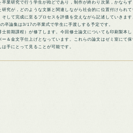
卒業研究で行う学生が殆どであり，制作が終わり次第，かならず
た研究が，どのような文脈と関連しながら社会的に位置付けられて
，そして完成に至るプロセスを評価を交えながら記述していきます
の卒論集は3/17の卒業式で学生に手渡しする予定です。
士前期課程）が修了します。今回修士論文についても印刷製本し
バー＆金文字仕上げとなっています。これらの論文はゼミ室にて保
んは手にとって見ることが可能です。