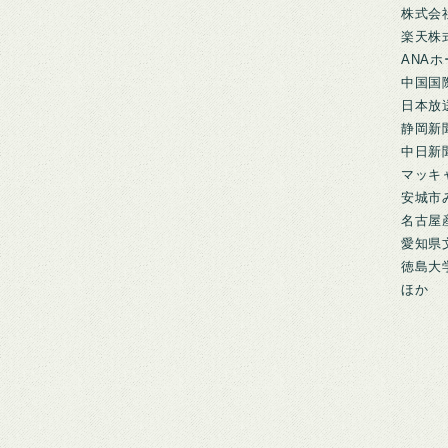
株式会
楽天株
ANA
中国国
日本放
静岡新
中日新
マッキ
安城市
名古屋
愛知県
徳島大
ほか