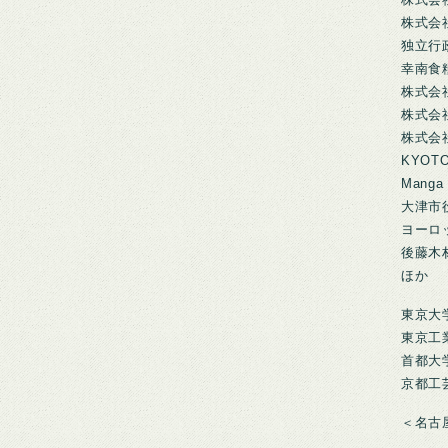
株式会社
独立行
幸南食
株式会
株式会
株式会
KYOTO
Manga
大津市
ヨーロ
後藤木
ほか
東京大
東京工
首都大
京都工
＜名古屋