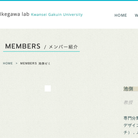
HOME
W
HOME
>
MEMBERS 池側ゼミ
池側
教授 T
専門分
デザイ
チ），