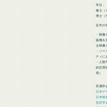
学位：
修士（デザ
博士（学
近年の
・映像
協働を
る映像
・ソー
ティに
・人類
的応用
用）
所属学
日本デ
日本映
意匠学