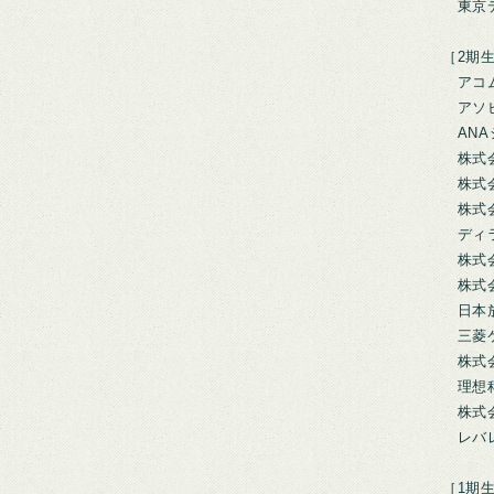
東京デ
［2期生
アコ
アソビ
ANA
株式会
株式会
株式会
ディラ
株式会
株式会
日本
三菱ケ
株式会
理想科
株式会
レバレ
［1期生