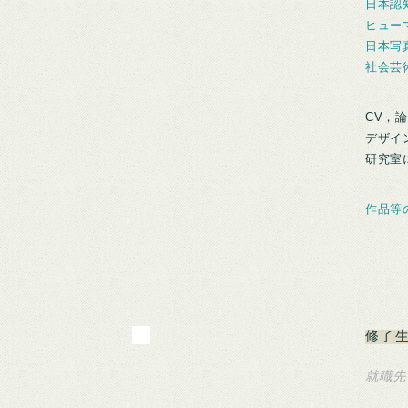
日本認
ヒュー
日本写
社会芸
CV，
デザイ
研究室
作品等
修了
就職先