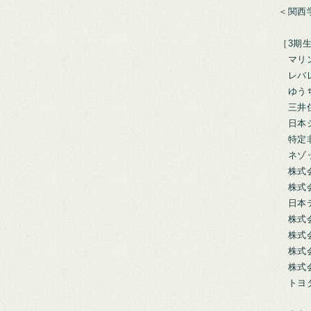
＜関西
［3期生
マリン
レバレ
ゆう
三井
日本シ
特定非
ネゾッ
株式会
株式会
日本テ
株式会
株式会
株式会
株式会
トヨタ