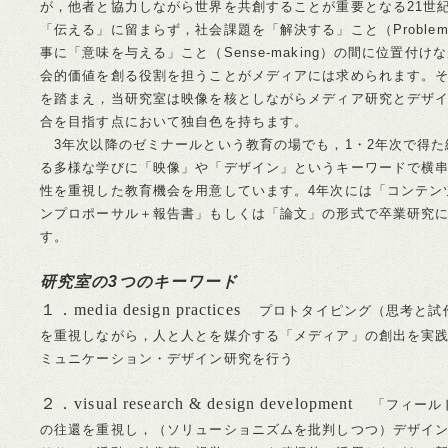
が，他者と協力しながら世界を共創することが重要となる21世
「伝える」に留まらず，社会課題を「解決する」こと（Problem-s
事に「意味を与える」こと（Sense-making）の間に位置付け
会的価値を創る役割を担うことがメディアには求められます。
を踏まえ，当研究室は映像を核としながらメディア研究とデザ
合を目指す点において独自色を持ちます。
3年次以降のゼミナールという教育の場でも，1・2年次で得た
る多様な学びに「映像」や「デザイン」というキーワードで横
性を重視した教育機会を用意しています。4年次には「コンテン
ンプロポーサル＋報告書」もしくは「論文」の形式で卒業研究
す。
研究室の3つのキーワード
１．media design practices
プロトタイピング（思考と試
を重視しながら，人と人とを媒介する「メディア」の創出を実
ミュニケーション・デザイン研究を行う
２．visual research & design development
「フィール
の往還を重視し，（ソリューショニズムを批判しつつ）デザイ