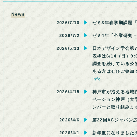
News
2026/7/16
ゼミ3年春学期課題
2026/7/2
ゼミ4年「卒業研究
2026/5/13
日本デザイン学会第
表枠は6/14（日）
調査を続けている公
ある方はぜひご参加
info
2026/4/15
神戸市が抱える地域
ベーション神戸（大
ンバーと取り組みま
2026/4/6
第22回ACジャパ
2026/4/1
新年度になりました