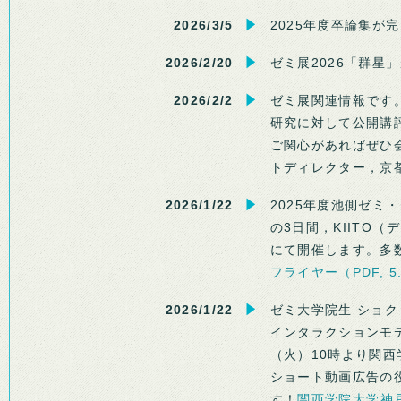
2026/3/5
2025年度卒論集が
2026/2/20
ゼミ展2026「群星
2026/2/2
ゼミ展関連情報です
研究に対して公開講
ご関心があればぜひ
トディレクター，京
2026/1/22
2025年度池側ゼミ
の3日間，KIITO
にて開催します。多
フライヤー（PDF, 5
2026/1/22
ゼミ大学院生 ショ
インタラクションモデ
（火）10時より関西
ショート動画広告の
す！
関西学院大学神