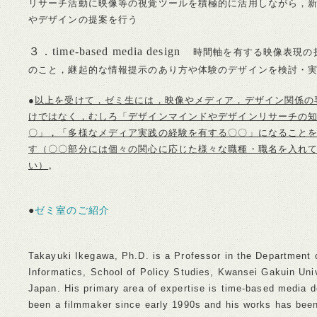
リサーチ活動に映像等の視覚ツールを積極的に活用しながら，
やデザインの提案を行う
３．time-based media design
時間軸を有する映像表現の
のこと，継起的な情報提示のあり方や体験のデザインを検討・
●
以上を受けて，ゼミ生には，映像やメディア，デザイン関係の
けではなく，むしろ「デザインマインドやデザインリサーチの
〇」，「多様なメディア実践の経験を有する〇〇」になること
す（〇〇部分には個々の関心に応じた様々な職種・職名を入れ
い）
。
●
ゼミ室のご紹介
Takayuki Ikegawa, Ph.D. is a Professor in the Department 
Informatics, School of Policy Studies, Kwansei Gakuin Univ
Japan. His primary area of expertise is time-based media 
been a filmmaker since early 1990s and his works has bee